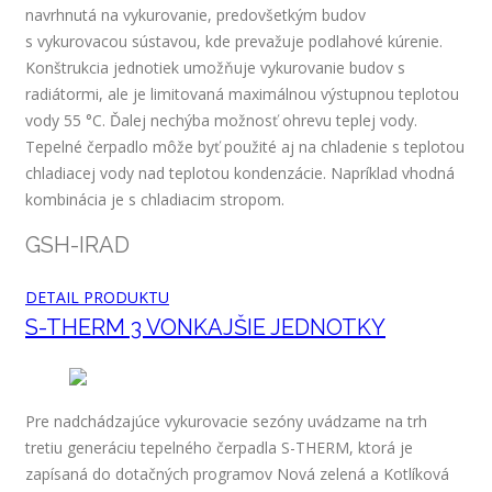
navrhnutá na vykurovanie, predovšetkým budov
s vykurovacou sústavou, kde prevažuje podlahové kúrenie.
Konštrukcia jednotiek umožňuje vykurovanie budov s
radiátormi, ale je limitovaná maximálnou výstupnou teplotou
vody 55 °C. Ďalej nechýba možnosť ohrevu teplej vody.
Tepelné čerpadlo môže byť použité aj na chladenie s teplotou
chladiacej vody nad teplotou kondenzácie. Napríklad vhodná
kombinácia je s chladiacim stropom.
GSH-IRAD
DETAIL PRODUKTU
S-THERM 3 VONKAJŠIE JEDNOTKY
Pre nadchádzajúce vykurovacie sezóny uvádzame na trh
tretiu generáciu tepelného čerpadla S-THERM, ktorá je
zapísaná do dotačných programov Nová zelená a Kotlíková