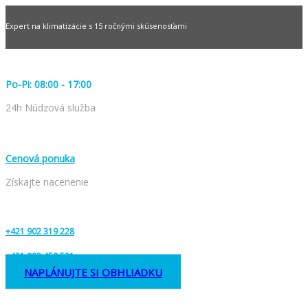
Expert na klimatizácie s 15 ročnými skúsenosťami
Po-Pi: 08:00 - 17:00
24h Núdzová služba
Cenová ponuka
Získajte nacenenie
+421 902 319 228
+421 903 459 521
NAPLÁNUJTE SI OBHLIADKU