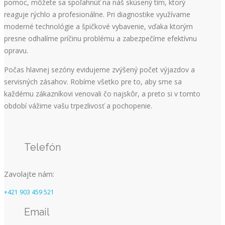
pomoc, môžete sa spoľahnúť na náš skúsený tím, ktorý
reaguje rýchlo a profesionálne. Pri diagnostike využívame
moderné technológie a špičkové vybavenie, vďaka ktorým
presne odhalíme príčinu problému a zabezpečíme efektívnu
opravu.
Počas hlavnej sezóny evidujeme zvýšený počet výjazdov a
servisných zásahov. Robíme všetko pre to, aby sme sa
každému zákazníkovi venovali čo najskôr, a preto si v tomto
období vážime vašu trpezlivosť a pochopenie.
Telefón
Zavolajte nám:
+421 903 459 521
Email