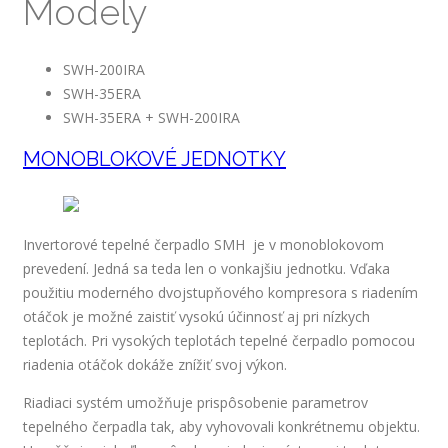
Modely
SWH-200IRA
SWH-35ERA
SWH-35ERA + SWH-200IRA
MONOBLOKOVÉ JEDNOTKY
Invertorové tepelné čerpadlo SMH je v monoblokovom
prevedení. Jedná sa teda len o vonkajšiu jednotku. Vďaka
použitiu moderného dvojstupňového kompresora s riadením
otáčok je možné zaistiť vysokú účinnosť aj pri nízkych
teplotách. Pri vysokých teplotách tepelné čerpadlo pomocou
riadenia otáčok dokáže znížiť svoj výkon.
Riadiaci systém umožňuje prispôsobenie parametrov
tepelného čerpadla tak, aby vyhovovali konkrétnemu objektu.