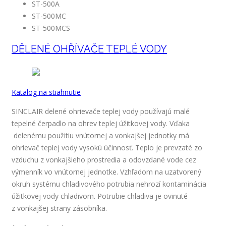
ST-500A
ST-500MC
ST-500MCS
DĚLENÉ OHŘÍVAČE TEPLÉ VODY
Katalog na stiahnutie
SINCLAIR delené ohrievače teplej vody používajú malé
tepelné čerpadlo na ohrev teplej úžitkovej vody. Vďaka
delenému použitiu vnútornej a vonkajšej jednotky má
ohrievač teplej vody vysokú účinnosť. Teplo je prevzaté zo
vzduchu z vonkajšieho prostredia a odovzdané vode cez
výmenník vo vnútornej jednotke. Vzhľadom na uzatvorený
okruh systému chladivového potrubia nehrozí kontaminácia
úžitkovej vody chladivom. Potrubie chladiva je ovinuté
z vonkajšej strany zásobníka.