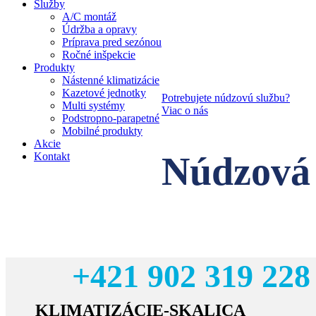
Služby
A/C montáž
Odborník na
Údržba a opravy
Príprava pred sezónou
klimatizácie
Ročné inšpekcie
Produkty
Nástenné klimatizácie
Kazetové jednotky
Potrebujete núdzovú službu?
Multi systémy
Viac o nás
Podstropno-parapetné
Mobilné produkty
Akcie
Núdzová 
Kontakt
+421 902 319 228
KLIMATIZÁCIE-SKALICA