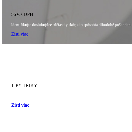
56 € s DPH
Identifikujte dosluhujúce súčiastky skôr, ako spôsobia dlhodobé poškoden
Zisti viac
ZAUJÍMAVOSTI
TIPY
TRIKY
Vyberáte si klimatizáciu? Nenechajte nič na náhodu a prečítajte si niekoľko 
Zisti viac