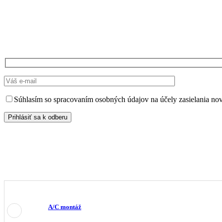
Dostávajte
Špeciálne ponu
Zaregistrujte sa, aby ste dostali naše špeciálne ponuky priamo do vašho email
Súhlasím so spracovaním osobných údajov na účely zasielania nov
A/C montáž