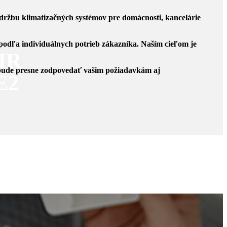
 údržbu klimatizačných systémov pre domácnosti, kancelárie
podľa individuálnych potrieb zákazníka. Naším cieľom je
IR
bude presne zodpovedať vašim požiadavkám aj
E2