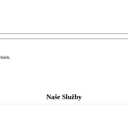
ky
u
iniek.
Naše
Služby