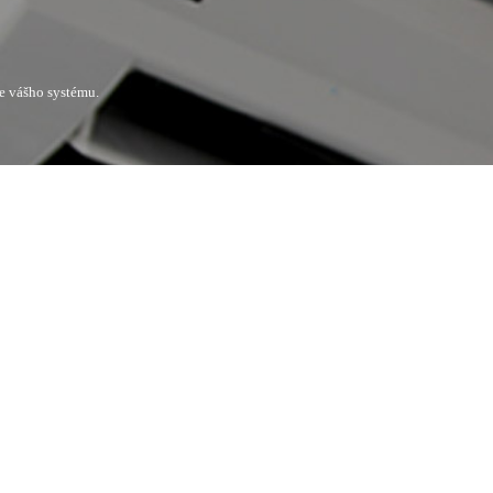
ie vášho systému.
tipov pre čo najlepší výber.