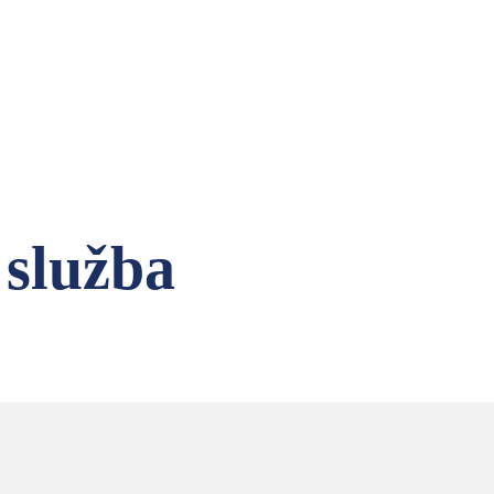
 vykurovanie a
služba