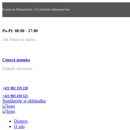
Expert na klimatizácie s 15 ročnými skúsenosťami
Po-Pi: 08:00 - 17:00
24h Núdzová služba
Cenová ponuka
Získajte nacenenie
+421 902 319 228
+421 903 459 521
Naplánujte si obhliadku
Domov
KVALITA, KTORÁ JE
O nás