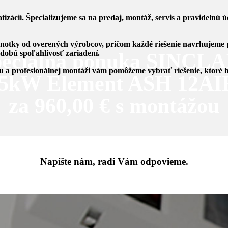
tizácií. Špecializujeme sa na predaj, montáž, servis a pravidelnú
dnotky od overených výrobcov, pričom každé riešenie navrhujeme 
dobú spoľahlivosť zariadení.
peciálna ponuka SINCLA
a profesionálnej montáži vám pomôžeme vybrať riešenie, ktoré 
,5kW Element ASH 12AI
za 960,00 € s montážou
Napíšte nám, radi Vám odpovieme.