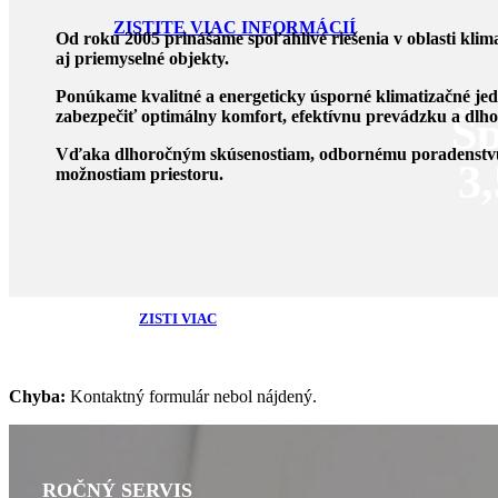
ZISTITE VIAC INFORMÁCIÍ
Od roku 2005 prinášame spoľahlivé riešenia v oblasti klima
aj priemyselné objekty.
Ponúkame kvalitné a energeticky úsporné klimatizačné je
zabezpečiť optimálny komfort, efektívnu prevádzku a dlho
Š
Vďaka dlhoročným skúsenostiam, odbornému poradenstvu 
3
možnostiam priestoru.
ZISTI VIAC
Chyba:
Kontaktný formulár nebol nájdený.
ROČNÝ SERVIS