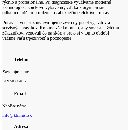
rýchlo a profesionálne. Pri diagnostike využívame moderné
technológie a špičkové vybavenie, vďaka ktorým presne
odhalíme príčinu problému a zabezpečíme efektívnu opravu.
Počas hlavnej sezóny evidujeme zvýšený počet výjazdov a
servisných zásahov. Robíme všetko pre to, aby sme sa každému
zákazníkovi venovali čo najskôr, a preto si v tomto období
vážime vašu trpezlivosť a pochopenie.
Telefón
Zavolajte nám:
+421 903 459 521
Email
Napíšte nám:
info@klimasi.sk
Adresa