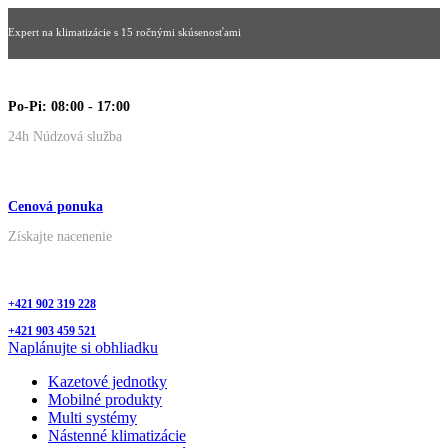
Expert na klimatizácie s 15 ročnými skúsenosťami
Po-Pi: 08:00 - 17:00
24h Núdzová služba
Cenová ponuka
Získajte nacenenie
+421 902 319 228
+421 903 459 521
Naplánujte si obhliadku
Kazetové jednotky
Mobilné produkty
Multi systémy
Nástenné klimatizácie