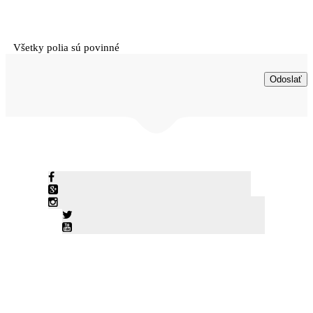
Všetky polia sú povinné
© KLIMATIZACIE-SKALICA 2026• Námestie slobody 7/98,
Skalica • Tel: +421 903 4595 21