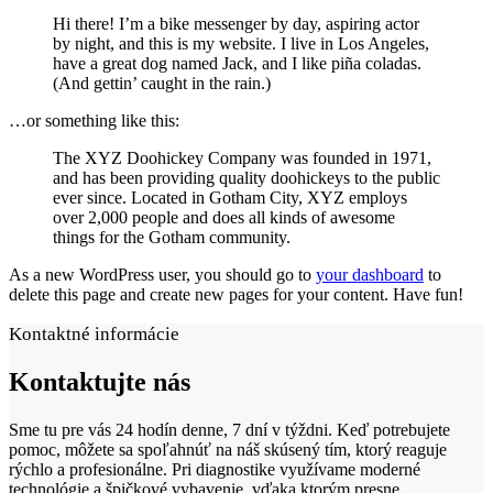
Hi there! I’m a bike messenger by day, aspiring actor
by night, and this is my website. I live in Los Angeles,
have a great dog named Jack, and I like piña coladas.
(And gettin’ caught in the rain.)
…or something like this:
The XYZ Doohickey Company was founded in 1971,
and has been providing quality doohickeys to the public
ever since. Located in Gotham City, XYZ employs
over 2,000 people and does all kinds of awesome
things for the Gotham community.
As a new WordPress user, you should go to
your dashboard
to
delete this page and create new pages for your content. Have fun!
Kontaktné informácie
Kontaktujte
nás
Sme tu pre vás 24 hodín denne, 7 dní v týždni. Keď potrebujete
pomoc, môžete sa spoľahnúť na náš skúsený tím, ktorý reaguje
rýchlo a profesionálne. Pri diagnostike využívame moderné
technológie a špičkové vybavenie, vďaka ktorým presne