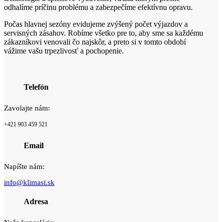
odhalíme príčinu problému a zabezpečíme efektívnu opravu.
Počas hlavnej sezóny evidujeme zvýšený počet výjazdov a
servisných zásahov. Robíme všetko pre to, aby sme sa každému
zákazníkovi venovali čo najskôr, a preto si v tomto období
vážime vašu trpezlivosť a pochopenie.
Telefón
Zavolajte nám:
+421 903 459 521
Email
Napíšte nám:
info@klimasi.sk
Adresa