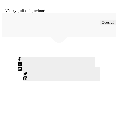
Všetky polia sú povinné
© KLIMATIZACIE-SKALICA 2026• Námestie slobody 7/98,
Skalica • Tel: +421 903 4595 21