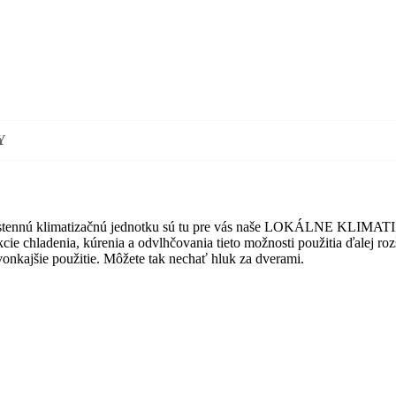
Y
stennú klimatizačnú jednotku sú tu pre vás naše LOKÁLNE KLIMATI
kcie chladenia, kúrenia a odvlhčovania tieto možnosti použitia ďalej 
vonkajšie použitie. Môžete tak nechať hluk za dverami.