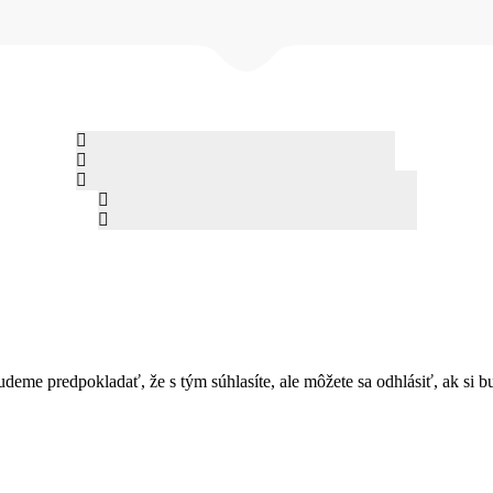
ACIE-SKALICA 2026• Námestie slobody 7/98, Skalica • Tel: +421 
deme predpokladať, že s tým súhlasíte, ale môžete sa odhlásiť, ak si b