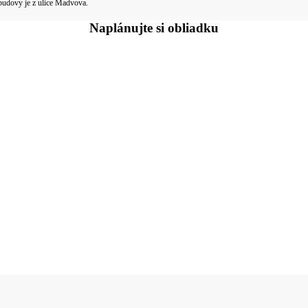
 budovy je z ulice Madvova.
Naplánujte si
obliadku