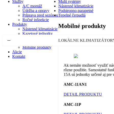
Služby
Multi systémy
A/C montáž
Nástenné klimatizácie
Údržba a opravy
Podstropno-parapetné
Príprava pred sezónou
Tepelné čerpadlá
Ročné inšpekcie
Produkty
Mobilné produkty
Nástenné klimatizácie
Kazetové jednotky
Multi systémy
LOKÁLNE KLIMATIZÁTOR
Podstropno-parapetné
Mobilné produkty
Akcie
Kontakt
Ak nemáte možnosť využiť ná
rôzne použitie. Samostatné fun
15A sú jednotky určené aj pre 
AMC-11AN1
DETAIL PRODUKTU
AMC-11P