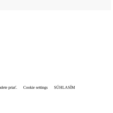
903 4595 21
udete priať.
Cookie settings
SÚHLASÍM