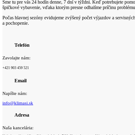
Sme tu pre vás 24 hodín denne, 7 dní v týždni. Keď potrebujete pomo
špičkové vybavenie, vďaka ktorým presne odhalíme príčinu problému
Počas hlavnej sezóny evidujeme zvýšený počet výjazdov a servisných 
a pochopenie.
Telefón
Zavolajte nám:
+421 903 459 521
Email
Napíšte nám:
info@klimasi.sk
Adresa
Naša kancelária: