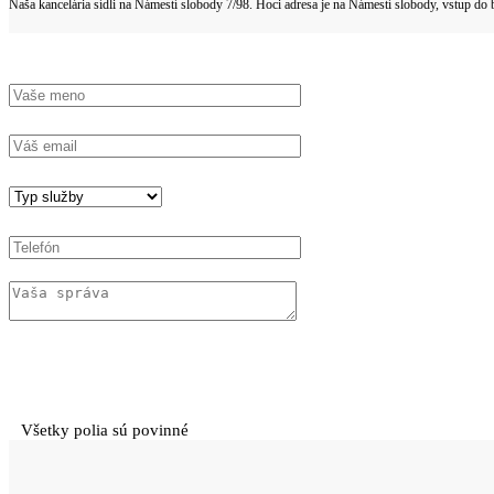
Naša kancelária sídli na Námestí slobody 7/98. Hoci adresa je na Námestí slobody, vstup do
Všetky polia sú povinné