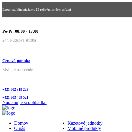
Expert na klimatizácie s 15 ročnými skúsenosťami
Po-Pi: 08:00 - 17:00
24h Núdzová služba
Cenová ponuka
Získajte nacenenie
+421 902 319 228
+421 903 459 521
Naplánujte si obhliadku
Domov
Kazetové jednotky
O nás
Mobilné produkty